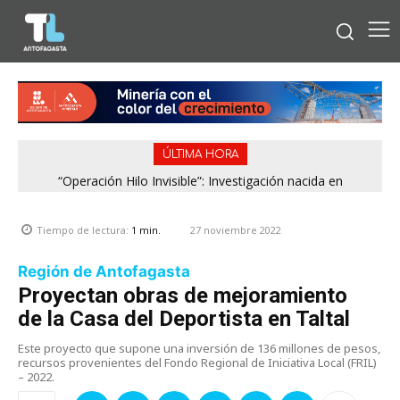
ÚLTIMA HORA
“Operación Hilo Invisible”: Investigación nacida en
Antofagasta permitió incautar 2,1 toneladas de marihuana
en la zona central
27 noviembre 2022
Tiempo de lectura:
1
min.
Región de Antofagasta
Proyectan obras de mejoramiento
de la Casa del Deportista en Taltal
Este proyecto que supone una inversión de 136 millones de pesos,
recursos provenientes del Fondo Regional de Iniciativa Local (FRIL)
– 2022.