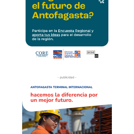
- publicidad -