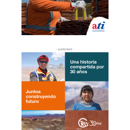
- publicidad -