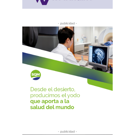
- publicidad -
- publicidad -