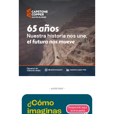
- publicidad -