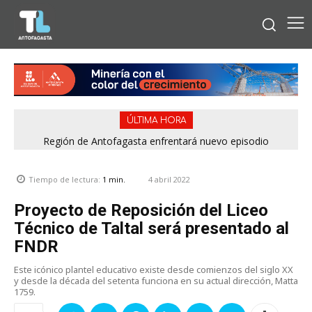
ÚLTIMA HORA
Región de Antofagasta enfrentará nuevo episodio
meteorológico con lluvias, nieve y vientos de hasta 100
km/h
4 abril 2022
Tiempo de lectura:
1
min.
Proyecto de Reposición del Liceo
Técnico de Taltal será presentado al
FNDR
Este icónico plantel educativo existe desde comienzos del siglo XX
y desde la década del setenta funciona en su actual dirección, Matta
1759.