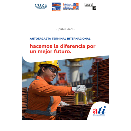
- publicidad -