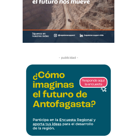
- publicidad -