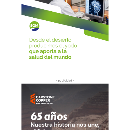
- publicidad -