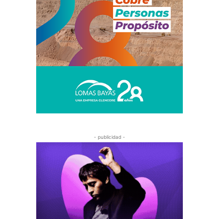
- publicidad -