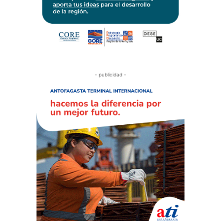
- publicidad -