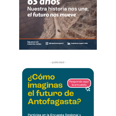
- publicidad -