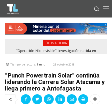
ÚLTIMA HORA
“Operación Hilo Invisible”: Investigación nacida en
Antofagasta permitió incautar 2,1 toneladas de marihuana
en la zona central
23 octubre 2018
Tiempo de lectura:
1
min.
“Punch Powertrain Solar” continúa
liderando la Carrera Solar Atacama y
llega primero a Antofagasta