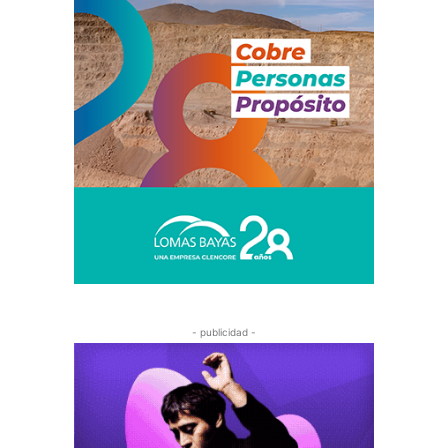
- publicidad -