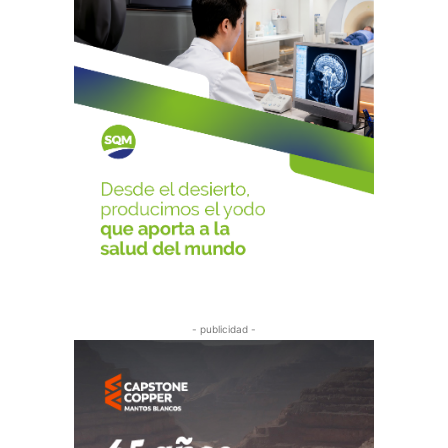
- publicidad -