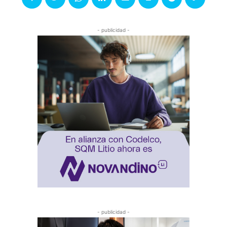
- publicidad -
- publicidad -