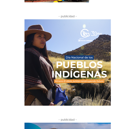
- publicidad -
- publicidad -