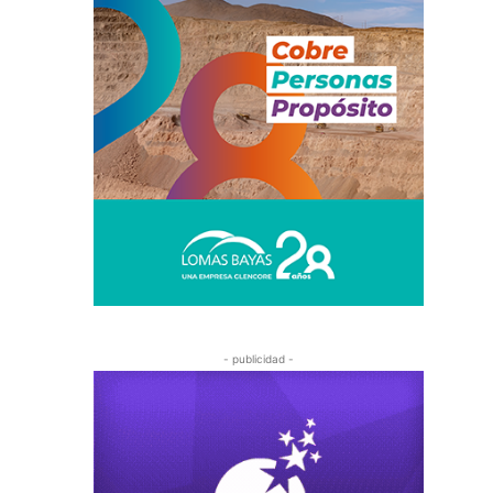
- publicidad -