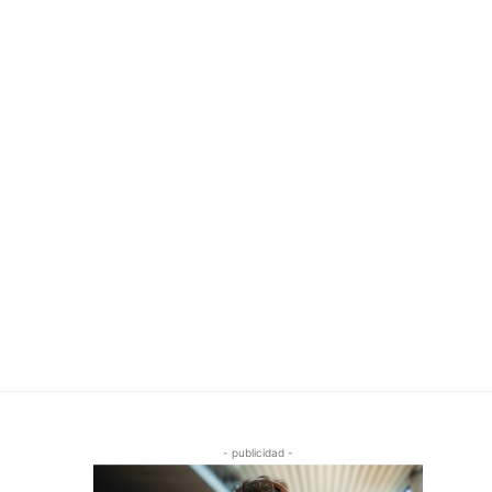
- publicidad -