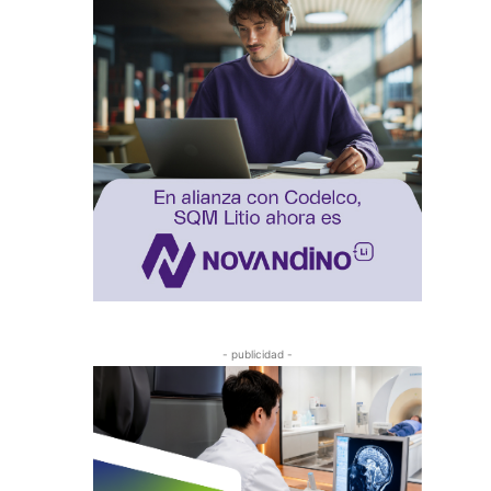
- publicidad -