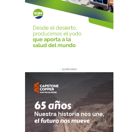
- publicidad -