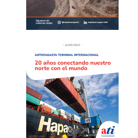
- publicidad -