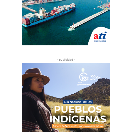
- publicidad -