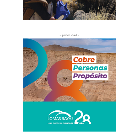
- publicidad -