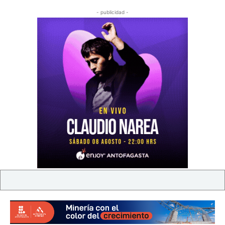
- publicidad -