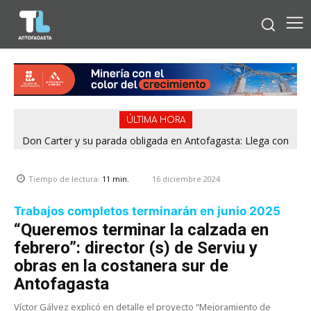
ÚLTIMA HORA
Don Carter y su parada obligada en Antofagasta: Llega con
¿Comprando el regalo para el Día del Niño? 9 de 11
jugueterías fiscalizadas en Antofagasta terminaron con
su humor sin filtro en ¿Con o Sin Censura?
sumario
16 diciembre 2024
Tiempo de lectura:
11
min.
Trabajos completos terminarán en junio 2025
“Queremos terminar la calzada en
febrero”: director (s) de Serviu y
obras en la costanera sur de
Antofagasta
Víctor Gálvez explicó en detalle el proyecto “Mejoramiento de