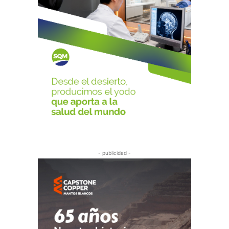
- publicidad -