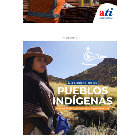
- publicidad -