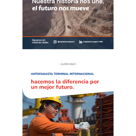
- publicidad -