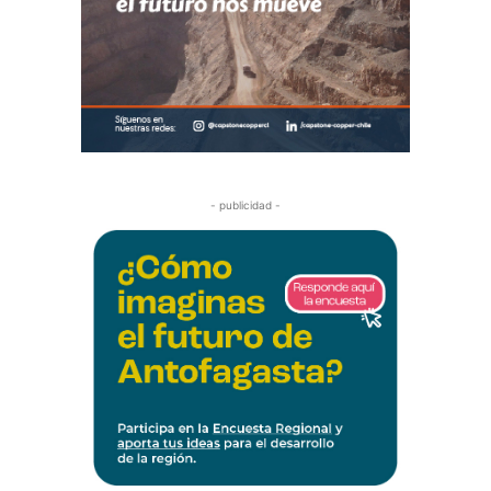
- publicidad -