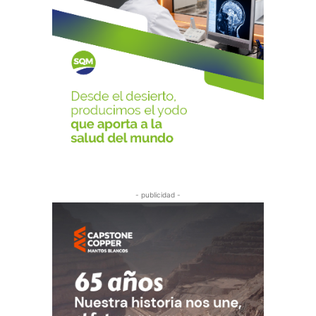
- publicidad -