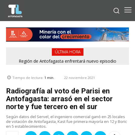
ÚLTIMA HORA
Bipay explica: Así funciona el pago con tarjetas bancarias en
Región de Antofagasta enfrentará nuevo episodio
meteorológico con lluvias, nieve y vientos de hasta 100
las micros de Antofagasta
km/h
22 noviembre 2021
Tiempo de lectura:
1
min.
Radiografía al voto de Parisi en
Antofagasta: arrasó en el sector
norte y fue tercero en el sur
Según datos del Servel, el ingeniero comercial ganó en 25 locales
de votación de Antofagasta, Kast fue primera mayoría en 12 y Boric
en 5 establecimientos.