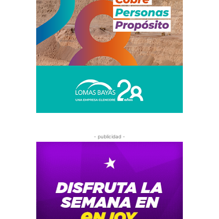
- publicidad -