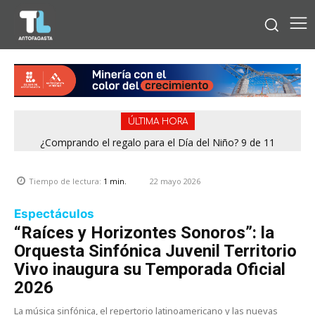
ÚLTIMA HORA
¿Comprando el regalo para el Día del Niño? 9 de 11
jugueterías fiscalizadas en Antofagasta terminaron con
sumario
22 mayo 2026
Tiempo de lectura:
1
min.
Espectáculos
“Raíces y Horizontes Sonoros”: la
Orquesta Sinfónica Juvenil Territorio
Vivo inaugura su Temporada Oficial
2026
La música sinfónica, el repertorio latinoamericano y las nuevas