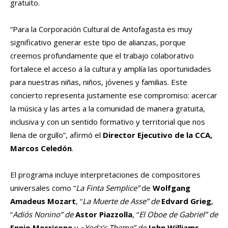
gratuito.
“Para la Corporación Cultural de Antofagasta es muy
significativo generar este tipo de alianzas, porque
creemos profundamente que el trabajo colaborativo
fortalece el acceso a la cultura y amplía las oportunidades
para nuestras niñas, niños, jóvenes y familias. Este
concierto representa justamente ese compromiso: acercar
la música y las artes a la comunidad de manera gratuita,
inclusiva y con un sentido formativo y territorial que nos
llena de orgullo”, afirmó el
Director Ejecutivo de la CCA,
Marcos Celedón
.
El programa incluye interpretaciones de compositores
universales como “
La Finta Semplice”
de
Wolfgang
Amadeus Mozart
, “
La Muerte de Asse” de
Edvard Grieg
,
“
Adiós Nonino” de
Astor Piazzolla
, “
El Oboe de Gabriel” de
Ennio Morricone
y «
Yoda’s Theme” de
John Williams
,