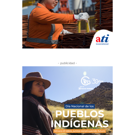
- publicidad -