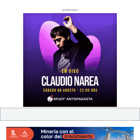
- publicidad -