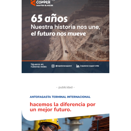
- publicidad -