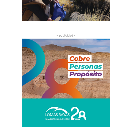
- publicidad -