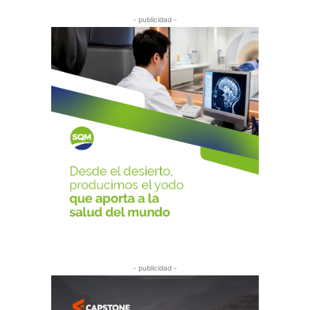
- publicidad -
- publicidad -