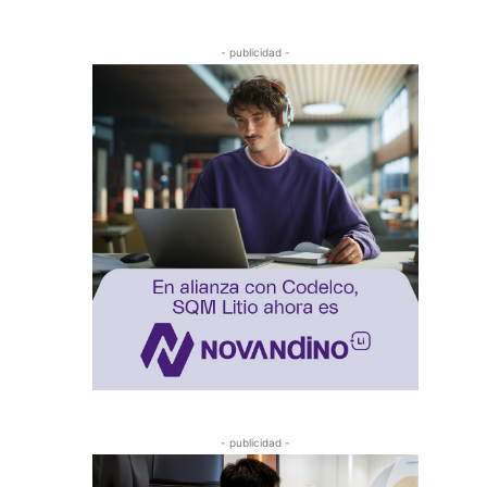
- publicidad -
- publicidad -