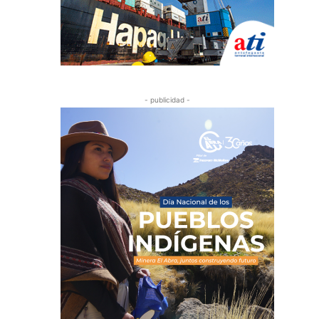
- publicidad -