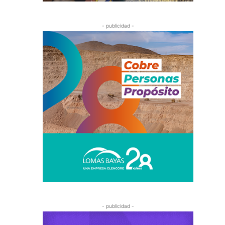
- publicidad -
- publicidad -