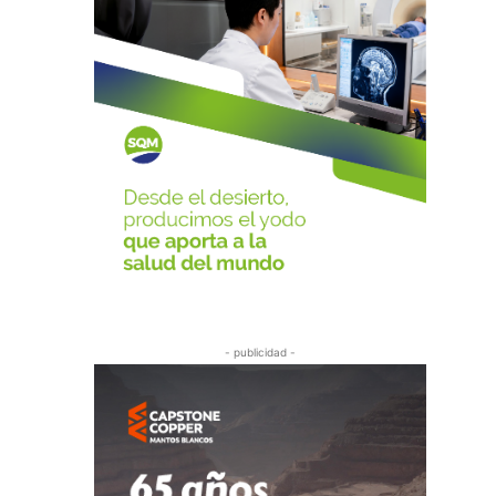
- publicidad -