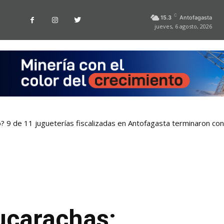
C
15.3
Antofagasta
jueves, 6 agosto, 2026
o? 9 de 11 jugueterías fiscalizadas en Antofagasta terminaron co
ucarachas: