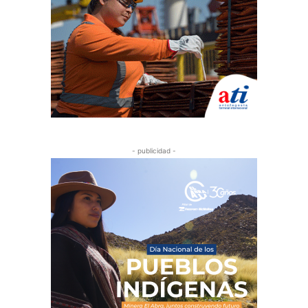
- publicidad -