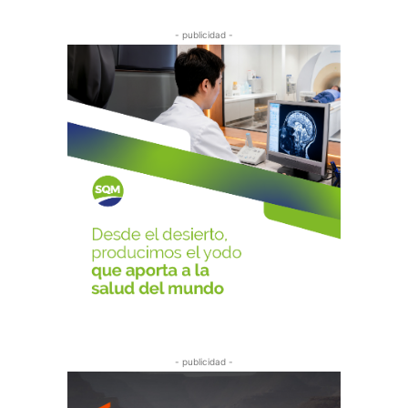
- publicidad -
- publicidad -