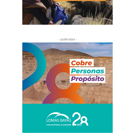
- publicidad -