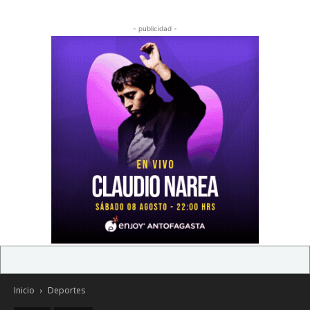
- publicidad -