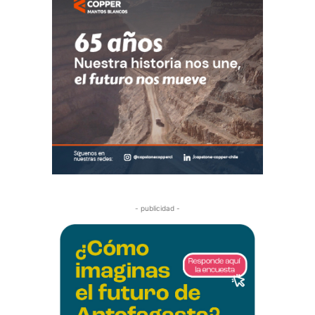
- publicidad -