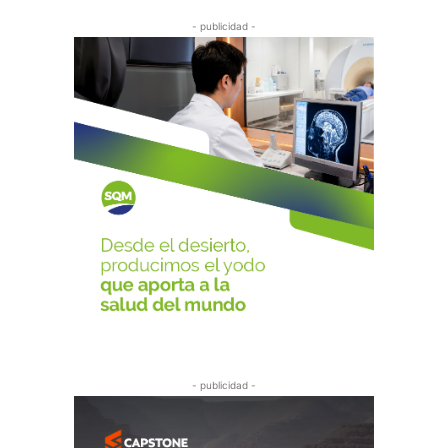
- publicidad -
- publicidad -