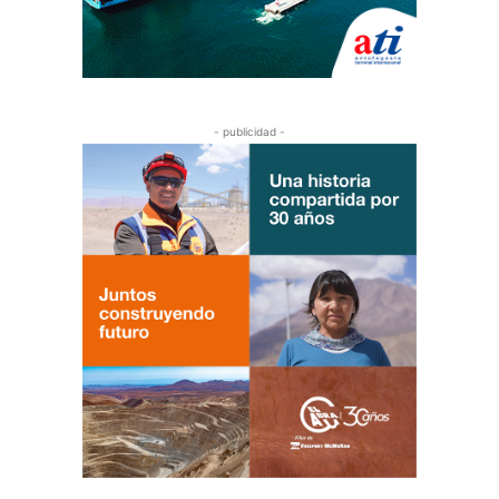
- publicidad -