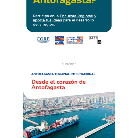
- publicidad -