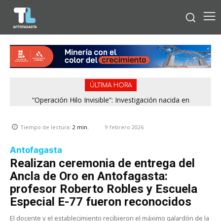
ÚLTIMA HORA
“Operación Hilo Invisible”: Investigación nacida en
Antofagasta permitió incautar 2,1 toneladas de marihuana
en la zona central
9 febrero 2026
Tiempo de lectura:
2
min.
Antofagasta
Realizan ceremonia de entrega del
Ancla de Oro en Antofagasta:
profesor Roberto Robles y Escuela
Especial E-77 fueron reconocidos
El docente y el establecimiento recibieron el máximo galardón de la