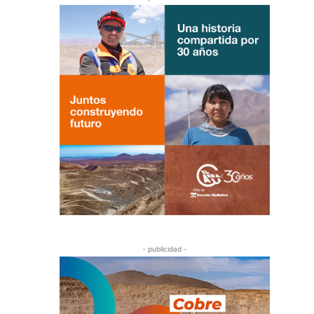
- publicidad -