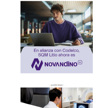
- publicidad -