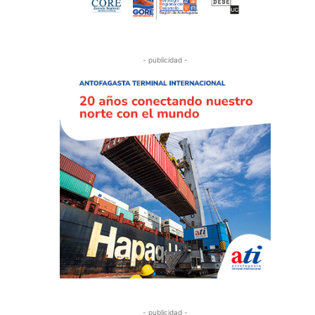
- publicidad -
- publicidad -