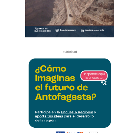
- publicidad -