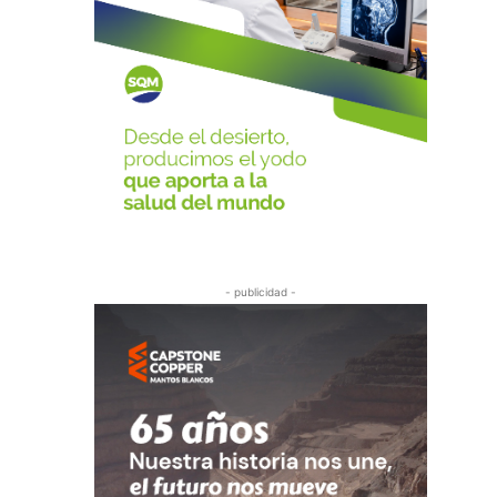
- publicidad -