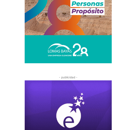
- publicidad -