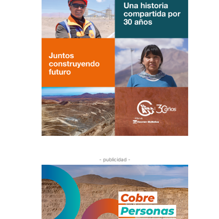
- publicidad -