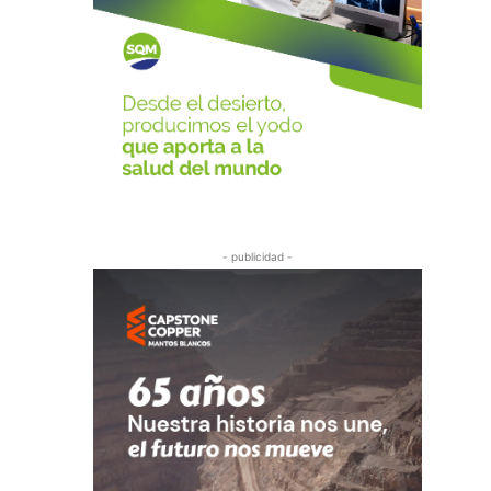
- publicidad -