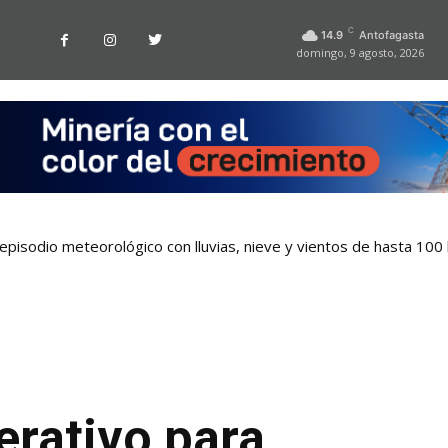
C
14.9
Antofagasta
domingo, 9 agosto, 2026
pisodio meteorológico con lluvias, nieve y vientos de hasta 100
erativo para