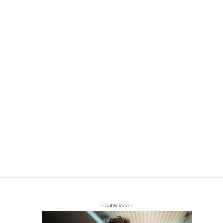
- publicidad -