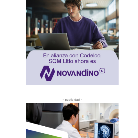
- publicidad -