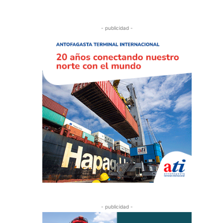
- publicidad -
- publicidad -