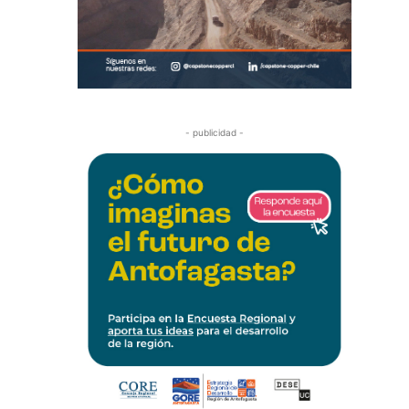
- publicidad -