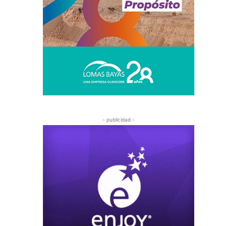
- publicidad -