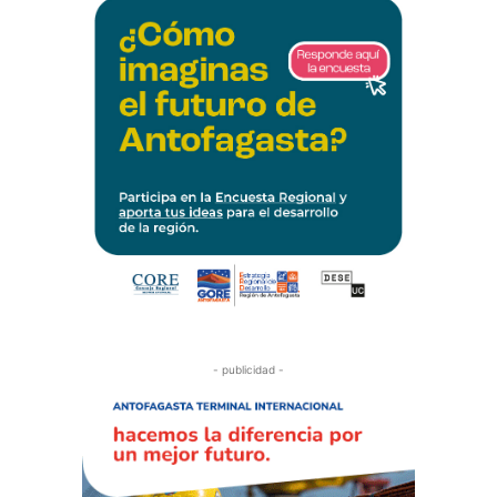
- publicidad -