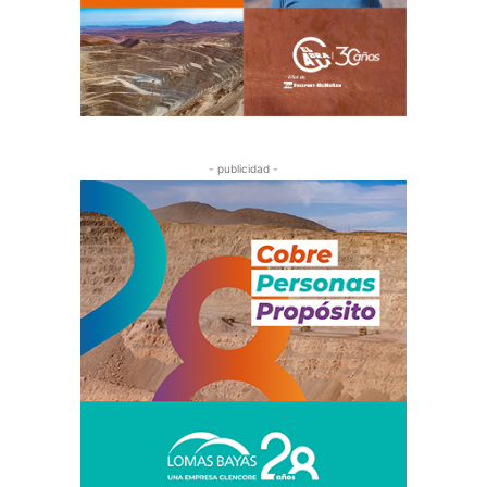
- publicidad -