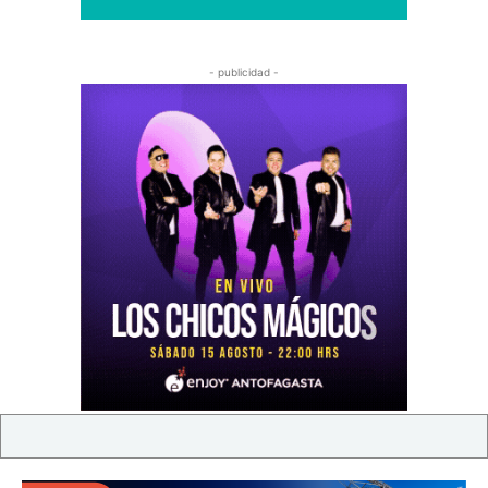
- publicidad -