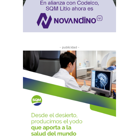
- publicidad -