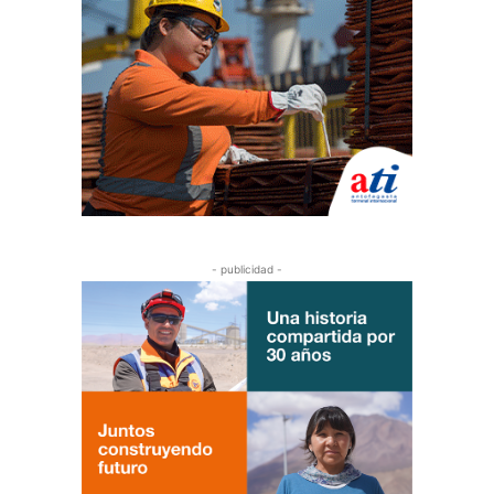
- publicidad -