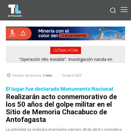
ÚLTIMA HORA
“Operación Hilo Invisible”: Investigación nacida en
Antofagasta permitió incautar 2,1 toneladas de marihuana
en la zona central
26 abril 2023
Tiempo de lectura:
1
min.
El lugar fue declarado Monumento Nacional
Realizarán acto conmemorativo de
los 50 años del golpe militar en el
Sitio de Memoria Chacabuco de
Antofagasta
La actividad se realizará el próximo viernes 28 de abril y considera