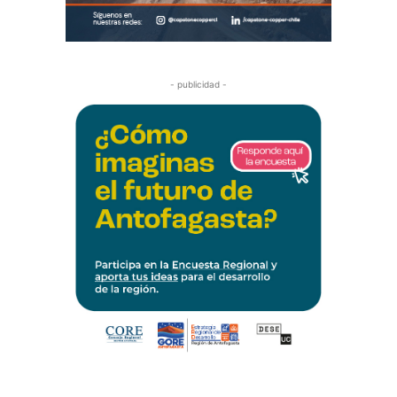
- publicidad -