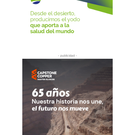
- publicidad -