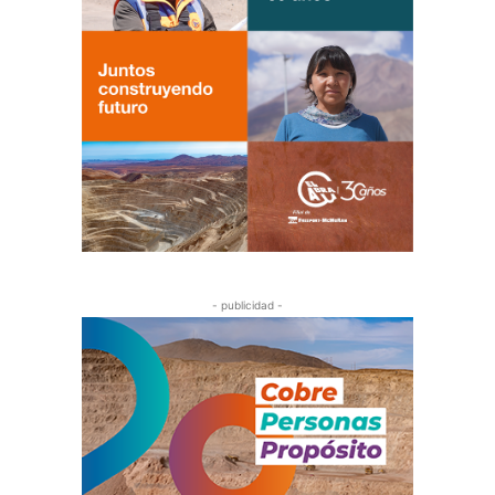
- publicidad -