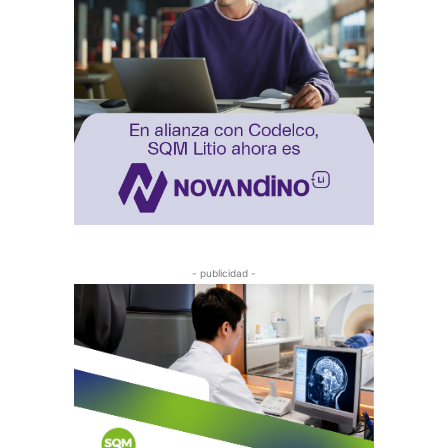
- publicidad -