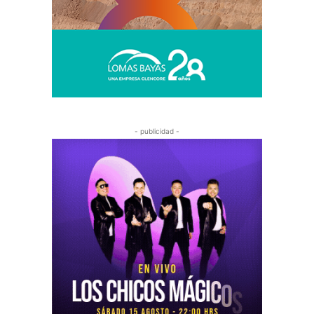
- publicidad -