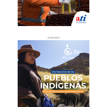
- publicidad -