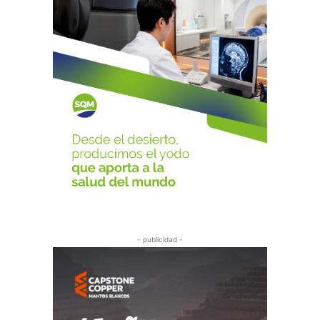
- publicidad -