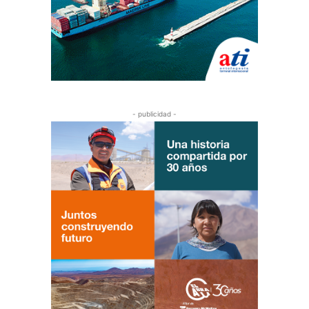
- publicidad -