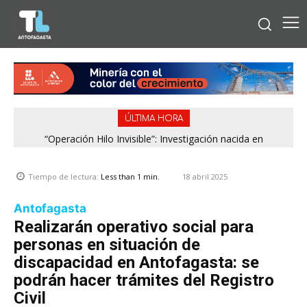
ÚLTIMA HORA
“Operación Hilo Invisible”: Investigación nacida en
Antofagasta permitió incautar 2,1 toneladas de marihuana
en la zona central
18 abril 2025
Tiempo de lectura:
Less than 1
min.
Antofagasta
Realizarán operativo social para
personas en situación de
discapacidad en Antofagasta: se
podrán hacer trámites del Registro
Civil