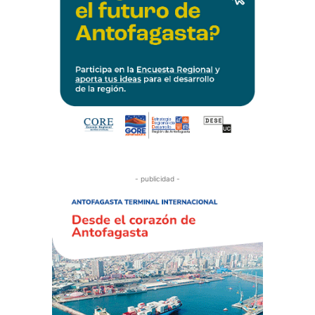
- publicidad -