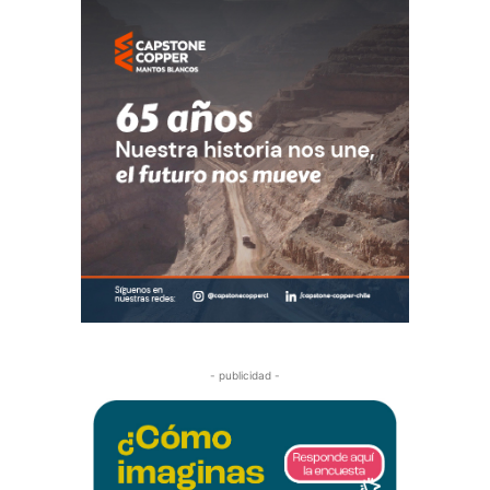
- publicidad -