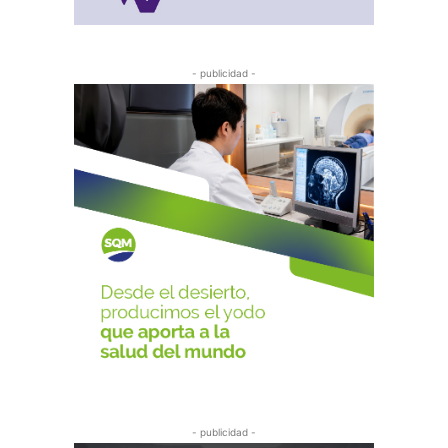
- publicidad -
- publicidad -