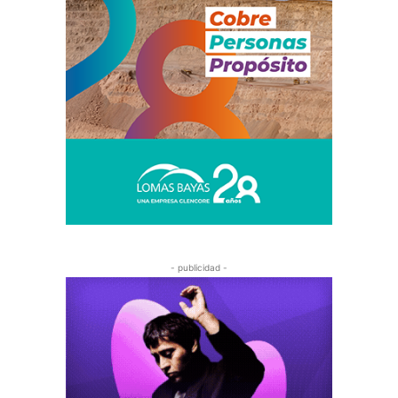
- publicidad -