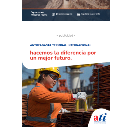
- publicidad -