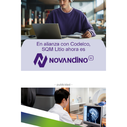
- publicidad -