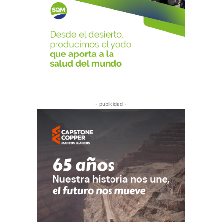
- publicidad -