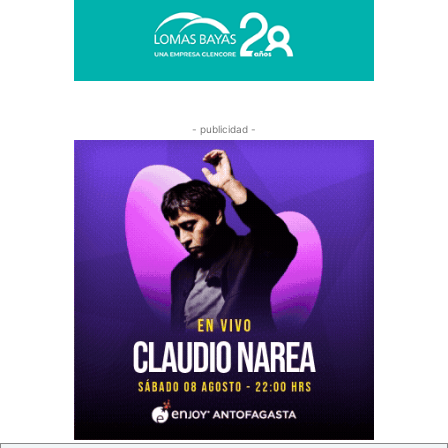
- publicidad -