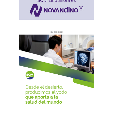
- publicidad -