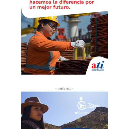
- publicidad -