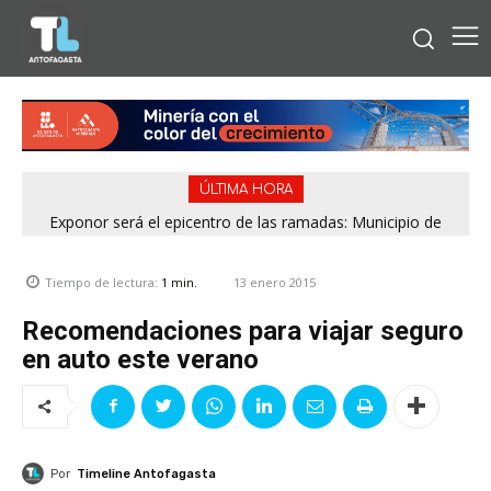
ÚLTIMA HORA
Exponor será el epicentro de las ramadas: Municipio de
Antofagasta fija horarios para las Fiestas Patrias
13 enero 2015
Tiempo de lectura:
1
min.
Recomendaciones para viajar seguro
en auto este verano
Por
Timeline Antofagasta