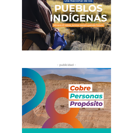
- publicidad -