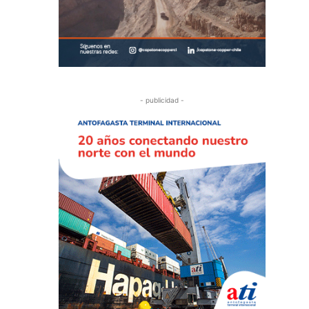
- publicidad -