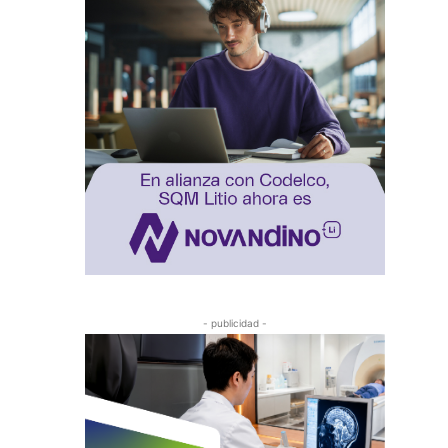
- publicidad -