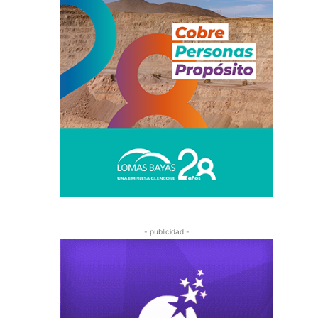
- publicidad -