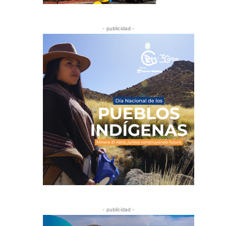
- publicidad -
- publicidad -