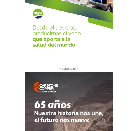
- publicidad -