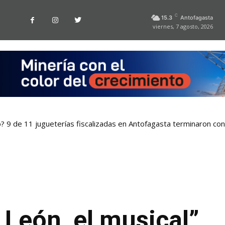
C
15.3
Antofagasta
viernes, 7 agosto, 2026
o? 9 de 11 jugueterías fiscalizadas en Antofagasta terminaron co
León, el musical”