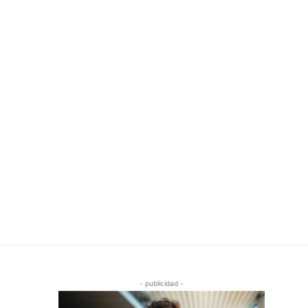
- publicidad -