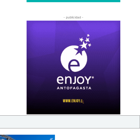
- publicidad -