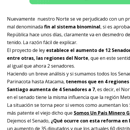
Nuevamente nuestro Norte se ve perjudicado con un proy
mal denominada
fin al sistema binominal
, si es aprob
República hace unos días, claramente va en desmedro 
tenido. La razón fácil de explicar.
El proyecto de ley
establece el aumento de 12 Senadore
entre otras, las regiones del Norte
, que en este sent
al igual que ahora 2 senadores.
Haciendo un breve análisis y si sumamos todos los Sena
Parinacota hasta Atacama,
tenemos que en 4 regiones 
Santiago aumenta de 4 Senadores a 7
, es decir, el N
en el senado tiene la misma influencia que la región Met
La situación se torna peor si vemos como aumentan los S
más patente el viejo dicho que
Somos Un País Minero G
Dejemos el Senado,
¿Qué ocurre con esta reforma en
un aumento de 35 diputados y que los actuales 60 distrit