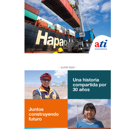
- publicidad -