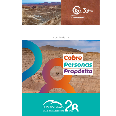
- publicidad -