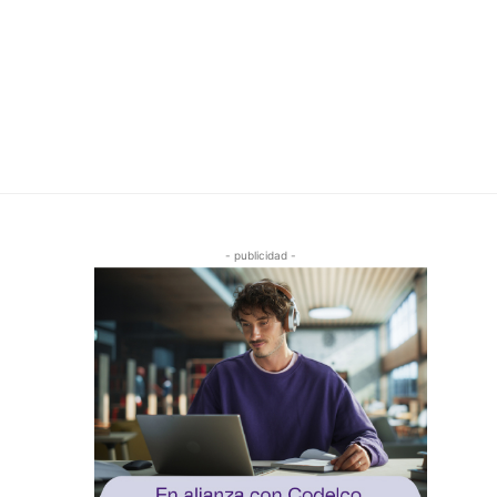
- publicidad -