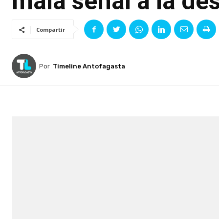
mala señal a la de
Compartir
Por
Timeline Antofagasta