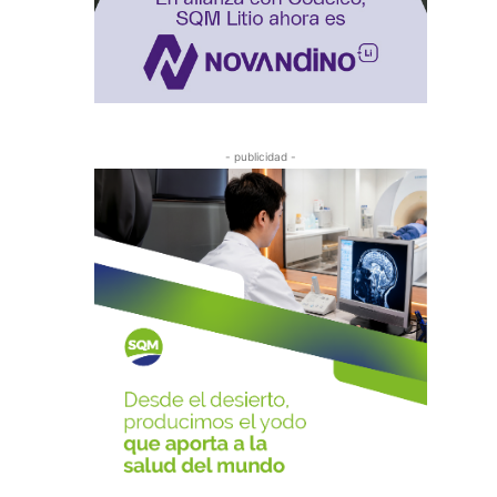
- publicidad -