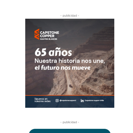
- publicidad -
- publicidad -