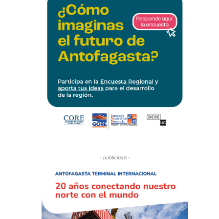
- publicidad -