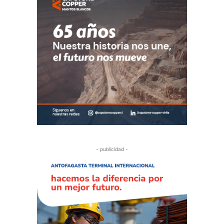
- publicidad -