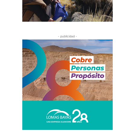
- publicidad -