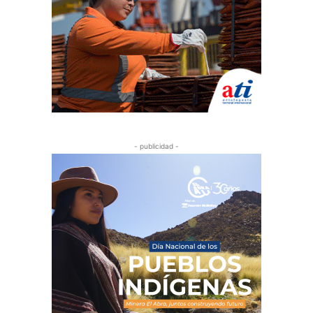
- publicidad -