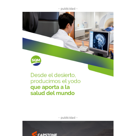
- publicidad -
- publicidad -