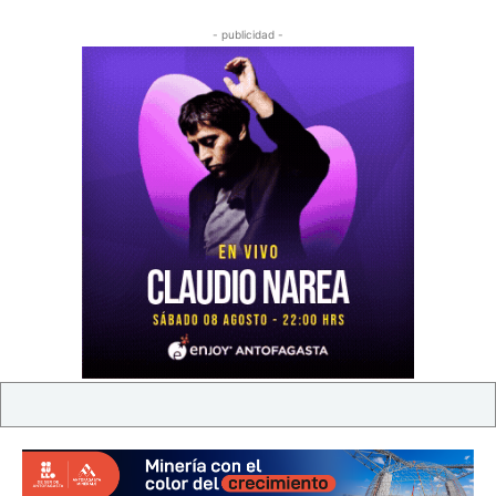
- publicidad -