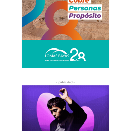
- publicidad -