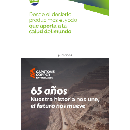
- publicidad -