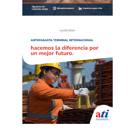
- publicidad -