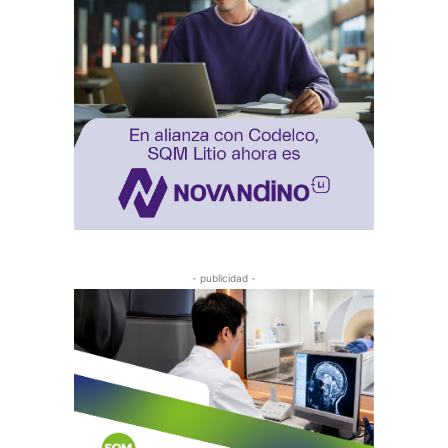
- publicidad -