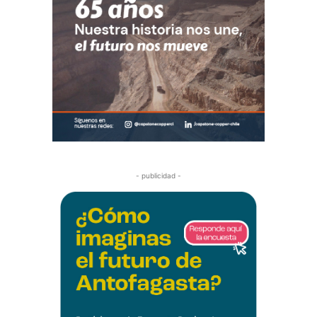
- publicidad -