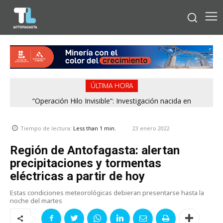
ÚLTIMA HORA
“Operación Hilo Invisible”: Investigación nacida en
Antofagasta permitió incautar 2,1 toneladas de marihuana
en la zona central
23 enero 2022
Tiempo de lectura:
Less than 1
min.
Región de Antofagasta: alertan
precipitaciones y tormentas
eléctricas a partir de hoy
Estas condiciones meteorológicas debieran presentarse hasta la
noche del martes