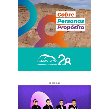
- publicidad -