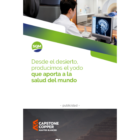
- publicidad -