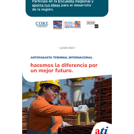
- publicidad -