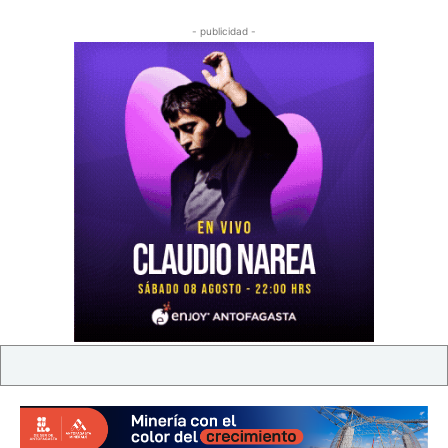
- publicidad -