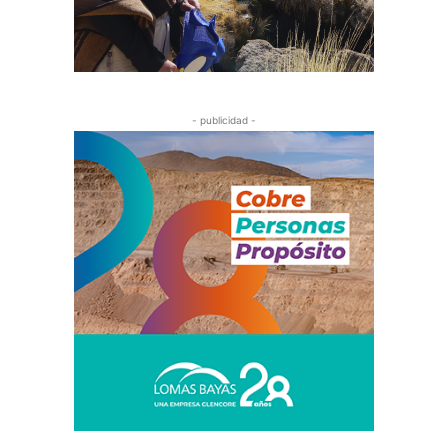
- publicidad -