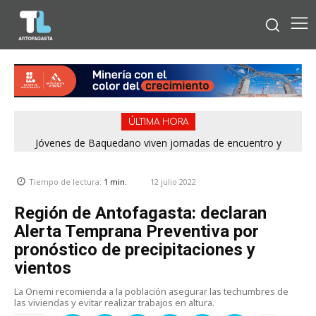
ÚLTIMA HORA
Jóvenes de Baquedano viven jornadas de encuentro y
aprendizaje en el Winter Camp 2026
12 julio 2022
Tiempo de lectura:
1
min.
Región de Antofagasta: declaran
Alerta Temprana Preventiva por
pronóstico de precipitaciones y
vientos
La Onemi recomienda a la población asegurar las techumbres de
las viviendas y evitar realizar trabajos en altura.