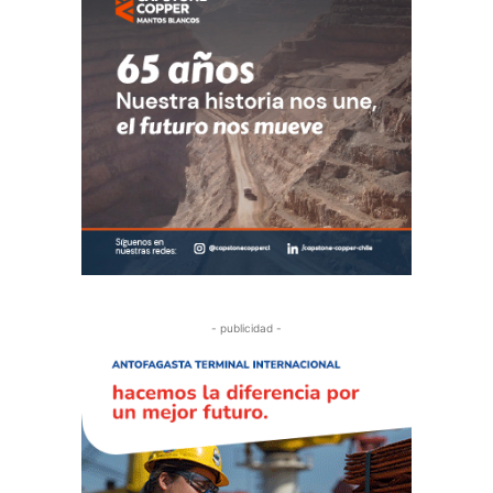
- publicidad -