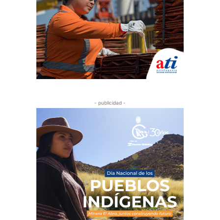
- publicidad -