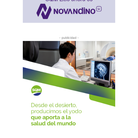
- publicidad -