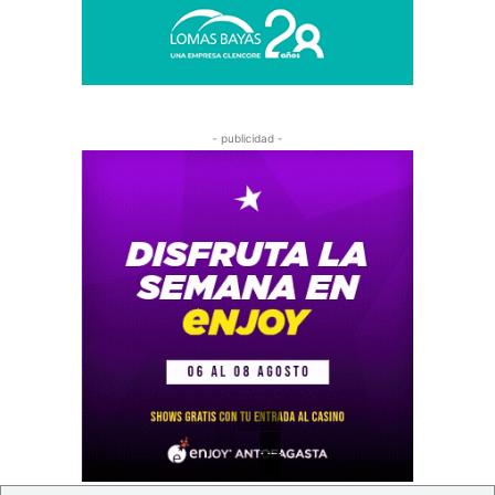
- publicidad -