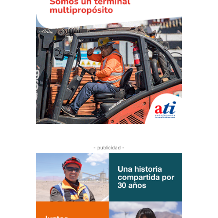
- publicidad -