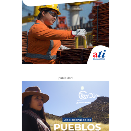
- publicidad -