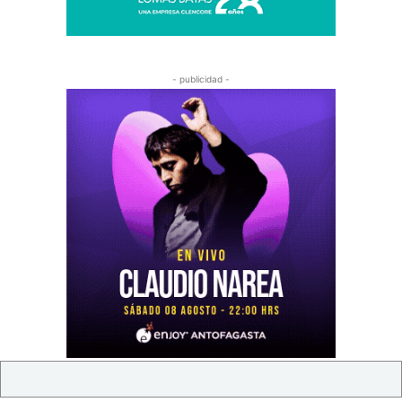
- publicidad -