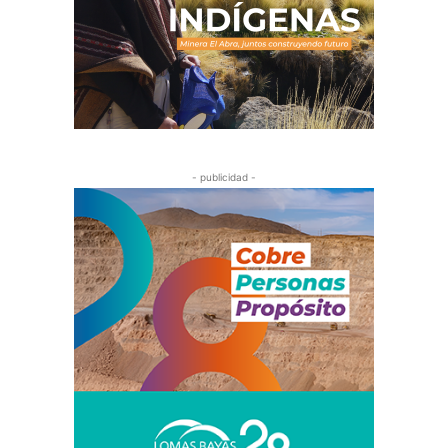
- publicidad -