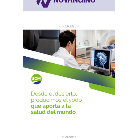
- publicidad -
- publicidad -