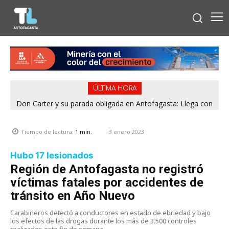
ÚLTIMA HORA
Don Carter y su parada obligada en Antofagasta: Llega con
su humor sin filtro en ¿Con o Sin Censura?
3 enero 2023
Tiempo de lectura:
1
min.
Hubo 17 lesionados
Región de Antofagasta no registró
víctimas fatales por accidentes de
tránsito en Año Nuevo
Carabineros detectó a conductores en estado de ebriedad y bajo
los efectos de las drogas durante los más de 3.500 controles
realizados este fin de semana.