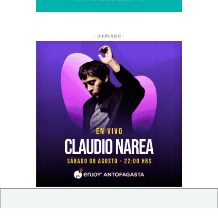
- publicidad -