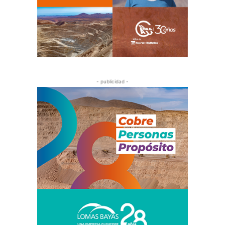
- publicidad -