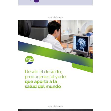
- publicidad -
- publicidad -