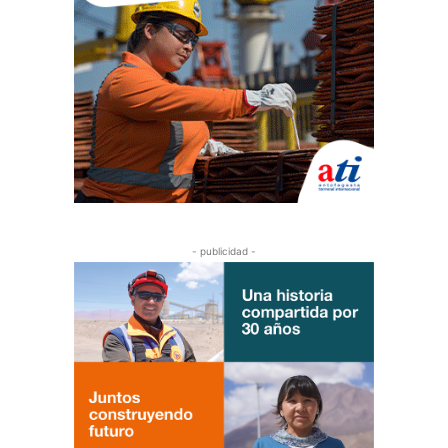
- publicidad -