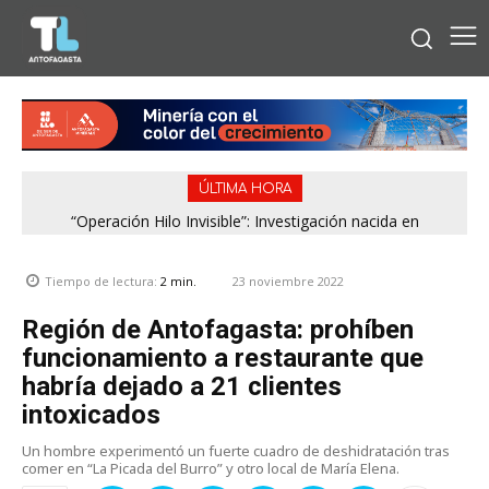
ÚLTIMA HORA
“Operación Hilo Invisible”: Investigación nacida en
Antofagasta permitió incautar 2,1 toneladas de marihuana
en la zona central
23 noviembre 2022
Tiempo de lectura:
2
min.
Región de Antofagasta: prohíben
funcionamiento a restaurante que
habría dejado a 21 clientes
intoxicados
Un hombre experimentó un fuerte cuadro de deshidratación tras
comer en “La Picada del Burro” y otro local de María Elena.