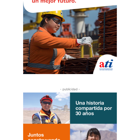
- publicidad -