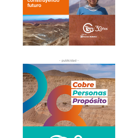
- publicidad -