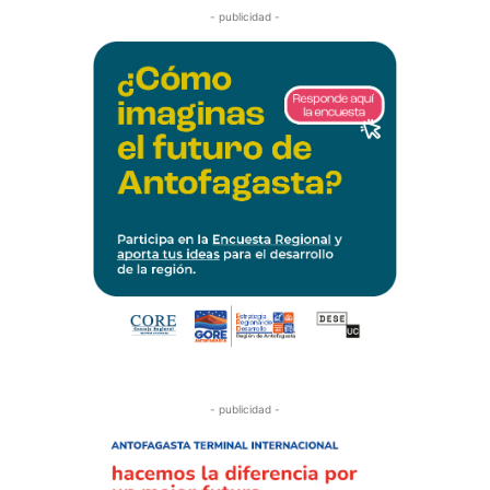
- publicidad -
- publicidad -