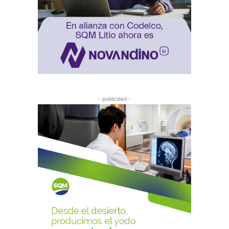
- publicidad -