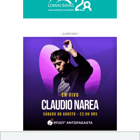
- publicidad -