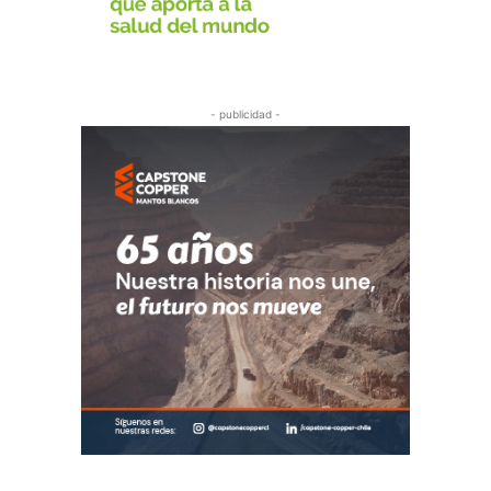
- publicidad -