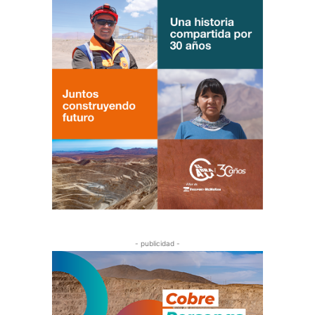
- publicidad -