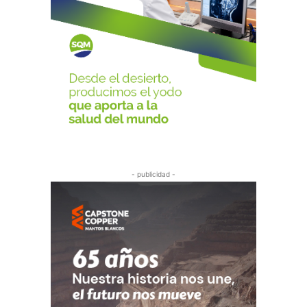
- publicidad -