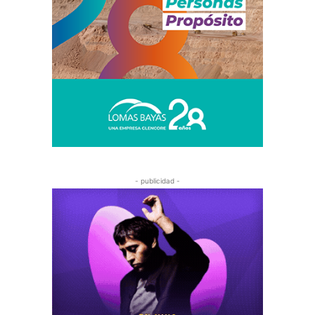
- publicidad -