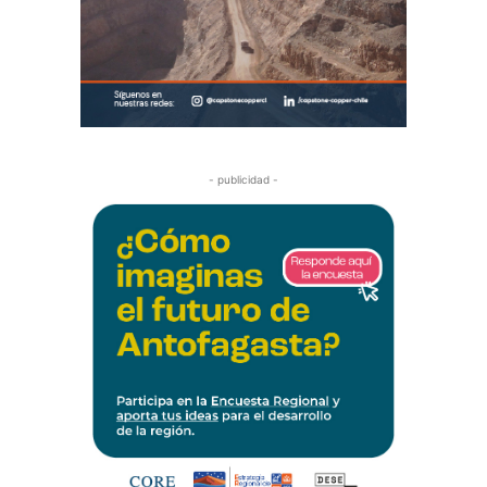
- publicidad -