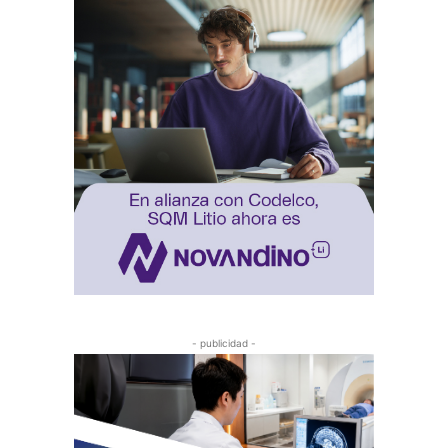
- publicidad -