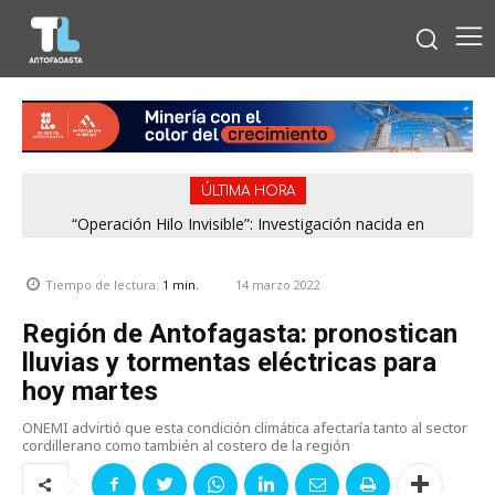
ÚLTIMA HORA
“Operación Hilo Invisible”: Investigación nacida en
Antofagasta permitió incautar 2,1 toneladas de marihuana
en la zona central
14 marzo 2022
Tiempo de lectura:
1
min.
Región de Antofagasta: pronostican
lluvias y tormentas eléctricas para
hoy martes
ONEMI advirtió que esta condición climática afectaría tanto al sector
cordillerano como también al costero de la región