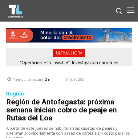
ÚLTIMA HORA
“Operación Hilo Invisible”: Investigación nacida en
Antofagasta permitió incautar 2,1 toneladas de marihuana
en la zona central
24 julio 2024
Tiempo de lectura:
2
min.
Región
Región de Antofagasta: próxima
semana inician cobro de peaje en
Rutas del Loa
A partir de este jueves se habilitarán las casetas de peajes y
operarán provisoriamente con pases de cortesía sin costo para los
usuarios.