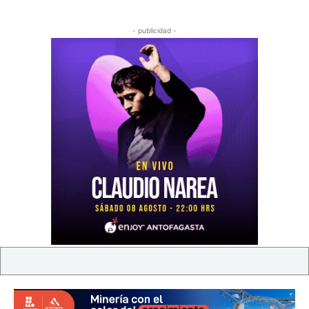
- publicidad -