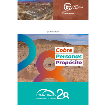
- publicidad -