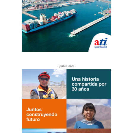
- publicidad -