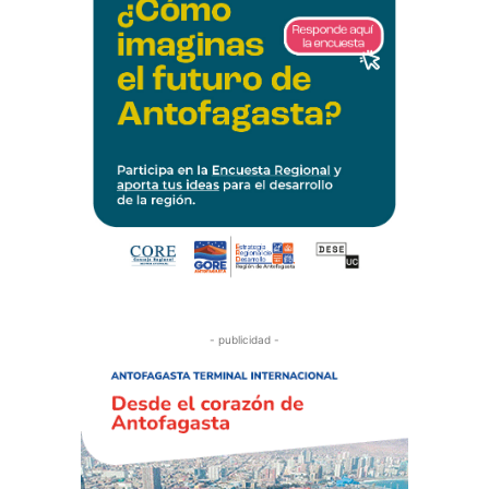
- publicidad -