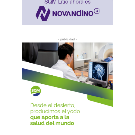
- publicidad -