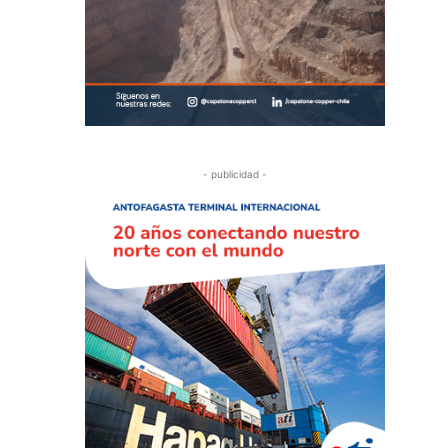
- publicidad -