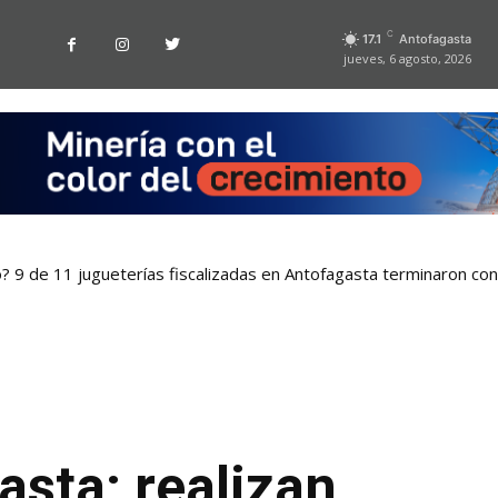
C
17.1
Antofagasta
jueves, 6 agosto, 2026
o? 9 de 11 jugueterías fiscalizadas en Antofagasta terminaron co
sta: realizan