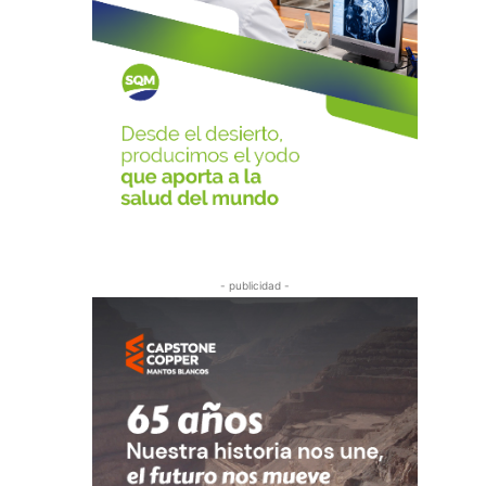
- publicidad -