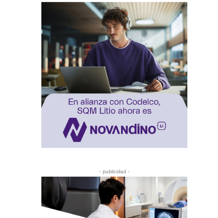
- publicidad -