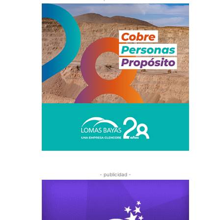
- publicidad -