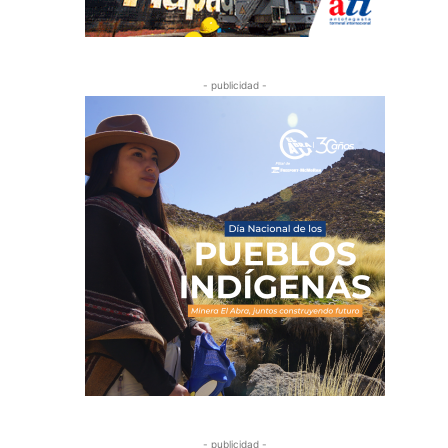
- publicidad -
- publicidad -