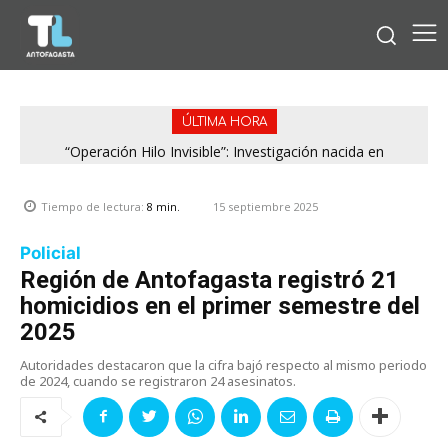
ÚLTIMA HORA
“Operación Hilo Invisible”: Investigación nacida en
Antofagasta permitió incautar 2,1 toneladas de marihuana
en la zona central
15 septiembre 2025
Tiempo de lectura:
8
min.
Policial
Región de Antofagasta registró 21
homicidios en el primer semestre del
2025
Autoridades destacaron que la cifra bajó respecto al mismo periodo
de 2024, cuando se registraron 24 asesinatos.