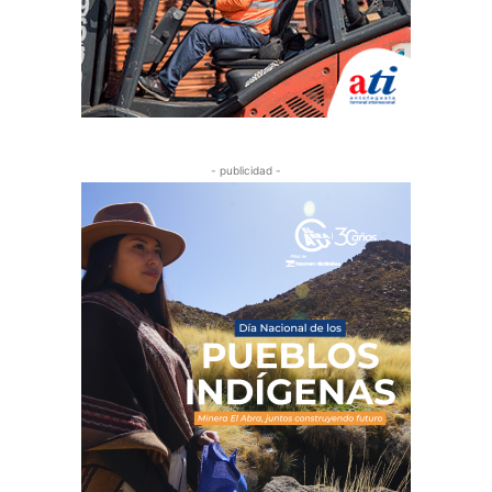
- publicidad -