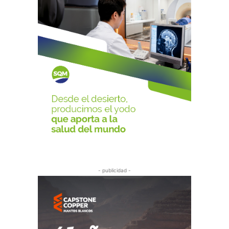
- publicidad -