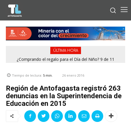
ÚLTIMA HORA
¿Comprando el regalo para el Día del Niño? 9 de 11
Condominio de Antofagasta contará con sistema que
jugueterías fiscalizadas en Antofagasta terminaron con
asegura el suministro de agua durante cortes de luz
sumario
26 enero 2016
Tiempo de lectura:
5
min.
Región de Antofagasta registró 263
denuncias en la Superintendencia de
Educación en 2015