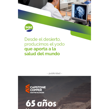
- publicidad -