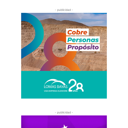
- publicidad -
- publicidad -