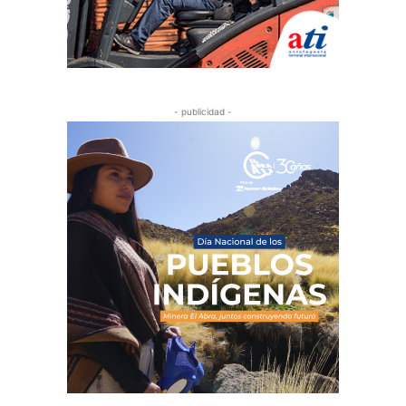
- publicidad -