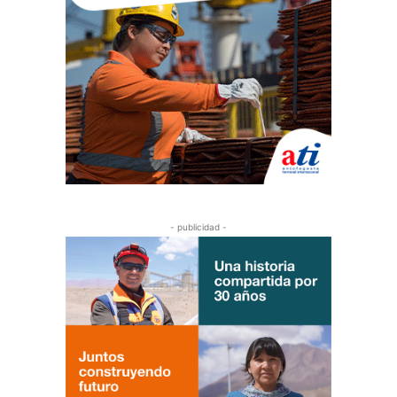
- publicidad -