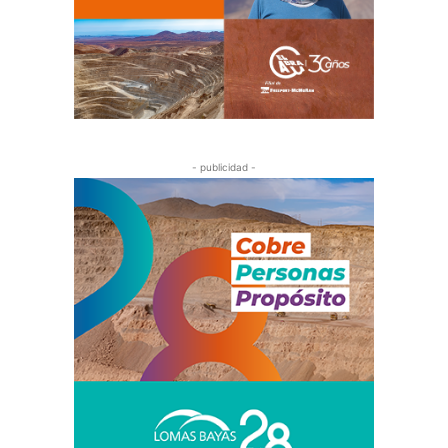
- publicidad -