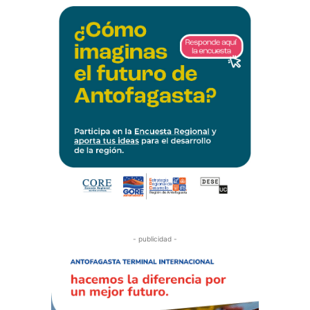
- publicidad -