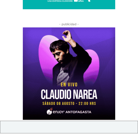
- publicidad -