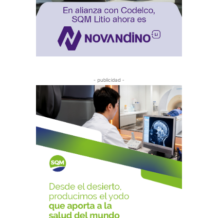
- publicidad -