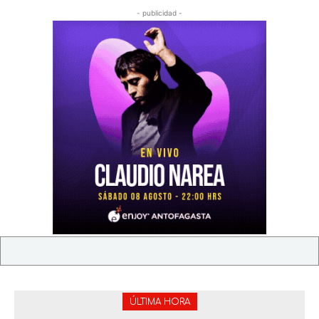
- publicidad -