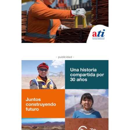
- publicidad -