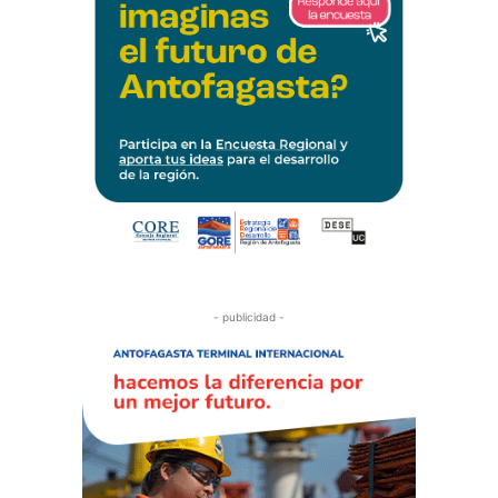
- publicidad -