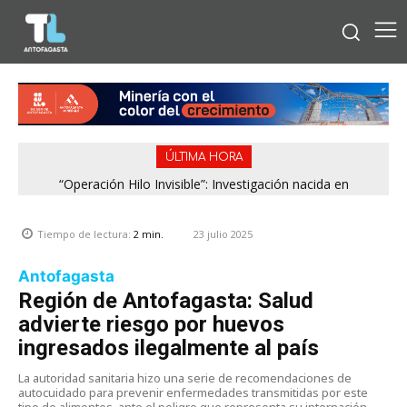
ÚLTIMA HORA
“Operación Hilo Invisible”: Investigación nacida en
Antofagasta permitió incautar 2,1 toneladas de marihuana
en la zona central
23 julio 2025
Tiempo de lectura:
2
min.
Antofagasta
Región de Antofagasta: Salud
advierte riesgo por huevos
ingresados ilegalmente al país
La autoridad sanitaria hizo una serie de recomendaciones de
autocuidado para prevenir enfermedades transmitidas por este
tipo de alimentos, ante el peligro que representa su internación