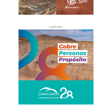
- publicidad -