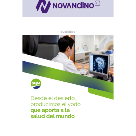
- publicidad -