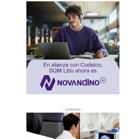
- publicidad -