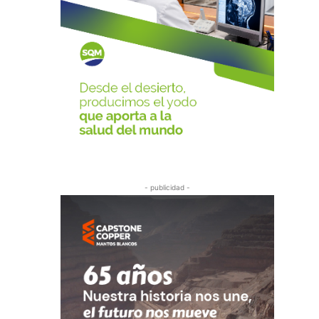
- publicidad -