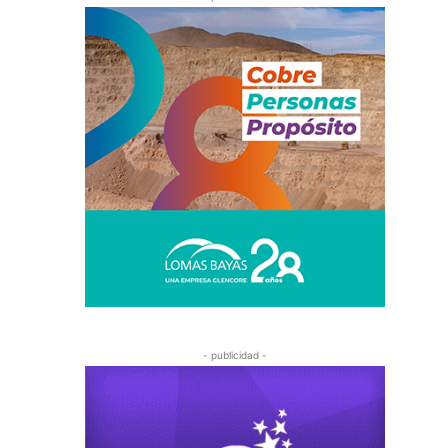
- publicidad -