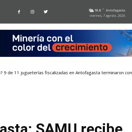
C
16.6
Antofagasta
viernes, 7 agosto, 2026
o? 9 de 11 jugueterías fiscalizadas en Antofagasta terminaron co
asta: SAMU recibe