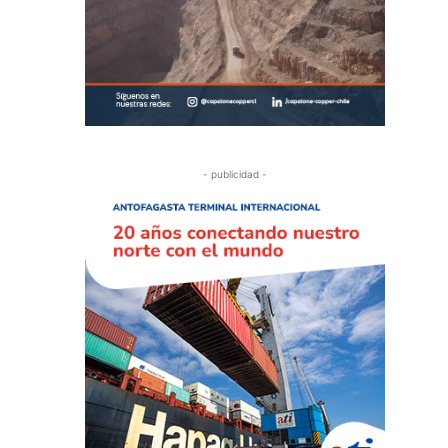
- publicidad -