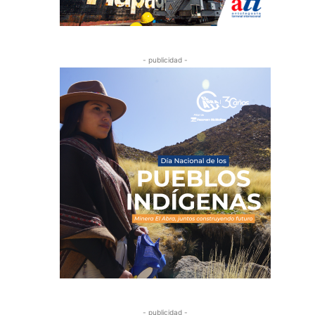
- publicidad -
- publicidad -