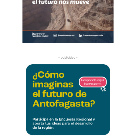
- publicidad -