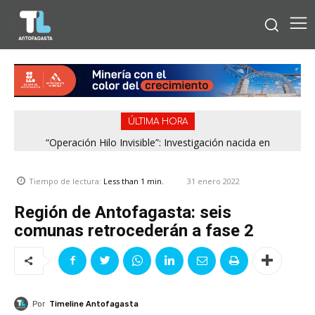
ÚLTIMA HORA
“Operación Hilo Invisible”: Investigación nacida en
Antofagasta permitió incautar 2,1 toneladas de marihuana
en la zona central
31 enero 2022
Tiempo de lectura:
Less than 1
min.
Región de Antofagasta: seis
comunas retrocederán a fase 2
Por
Timeline Antofagasta