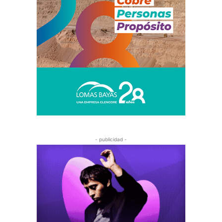
- publicidad -