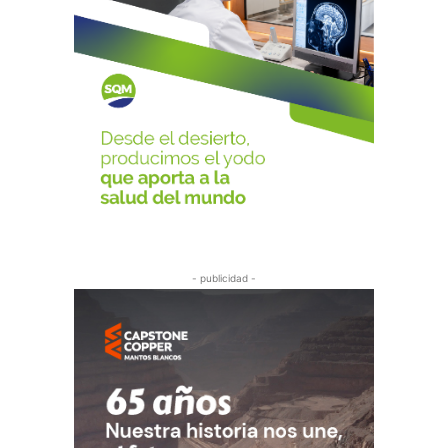
- publicidad -