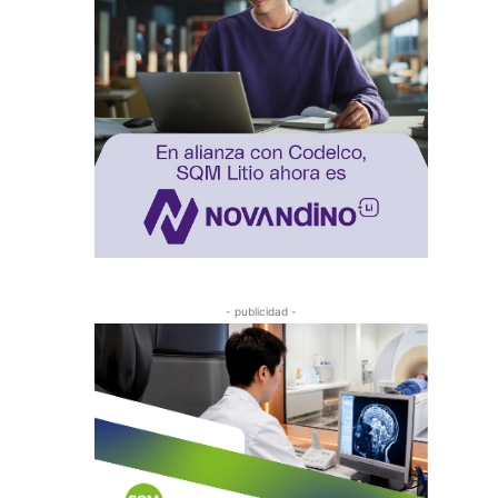
- publicidad -