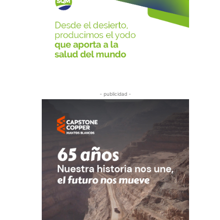
- publicidad -