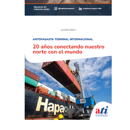
- publicidad -