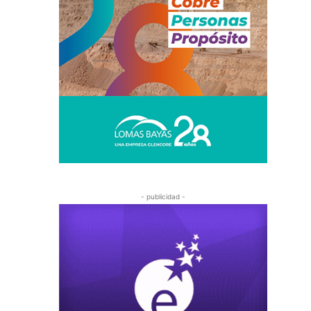
- publicidad -