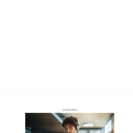
- publicidad -