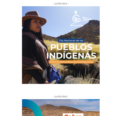
- publicidad -
- publicidad -