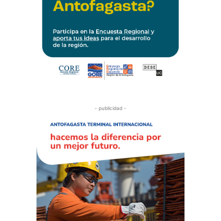
- publicidad -