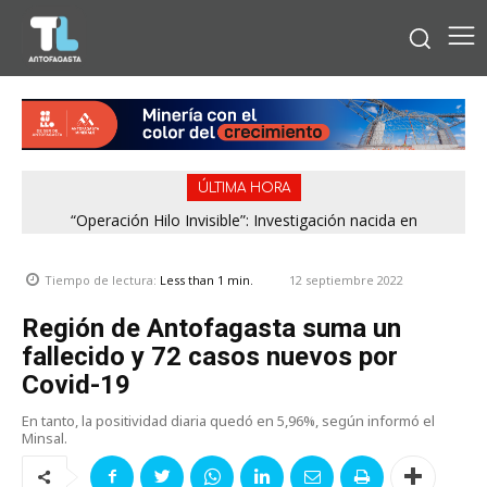
ÚLTIMA HORA
“Operación Hilo Invisible”: Investigación nacida en
Antofagasta permitió incautar 2,1 toneladas de marihuana
en la zona central
12 septiembre 2022
Tiempo de lectura:
Less than 1
min.
Región de Antofagasta suma un
fallecido y 72 casos nuevos por
Covid-19
En tanto, la positividad diaria quedó en 5,96%, según informó el
Minsal.