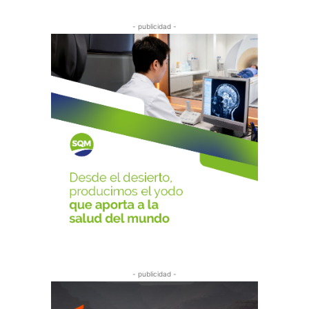
- publicidad -
- publicidad -