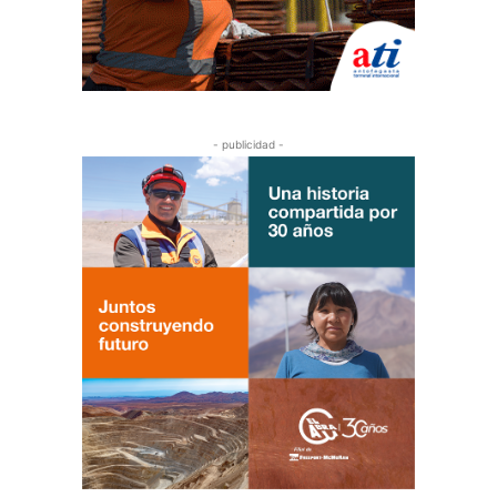
- publicidad -