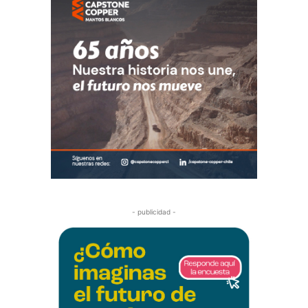
- publicidad -