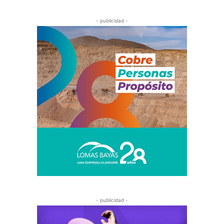
- publicidad -
- publicidad -