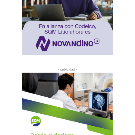
- publicidad -