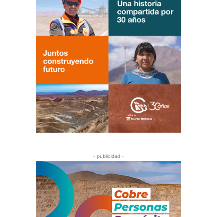
- publicidad -