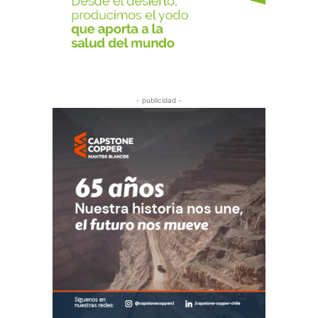
- publicidad -