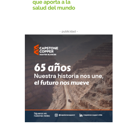
- publicidad -