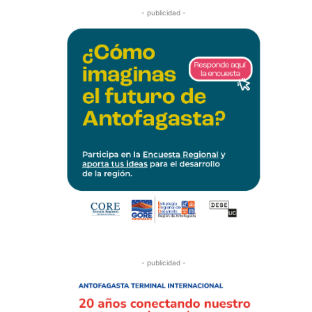
- publicidad -
- publicidad -