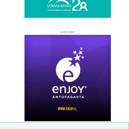
- publicidad -