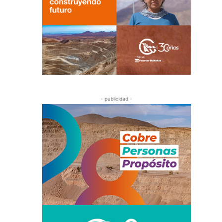
- publicidad -