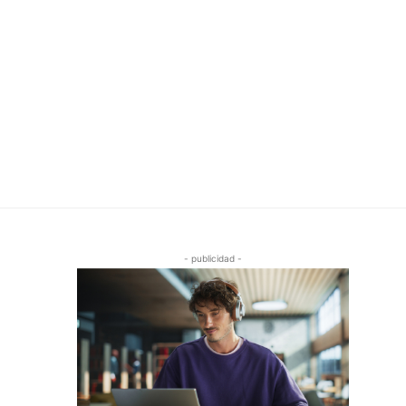
- publicidad -