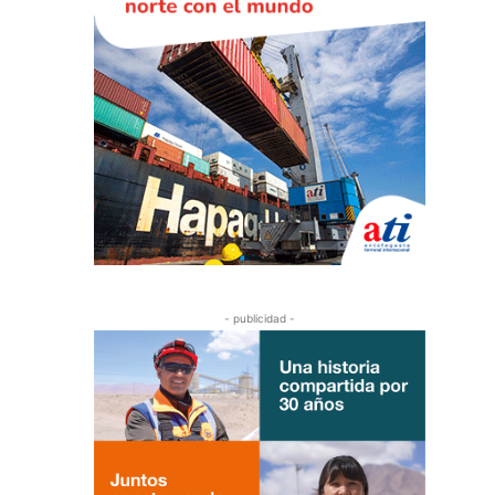
- publicidad -