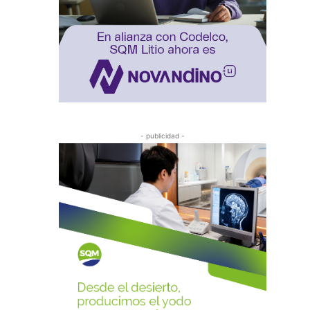
- publicidad -