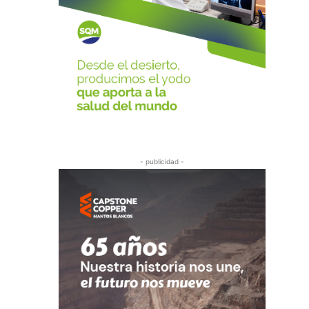
- publicidad -