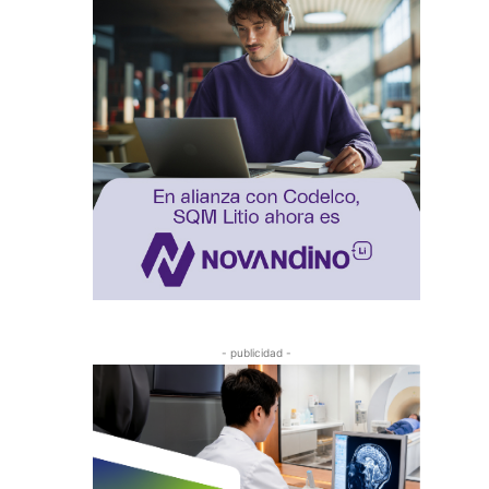
- publicidad -