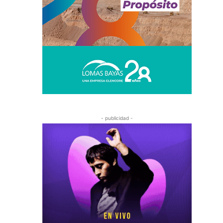
- publicidad -