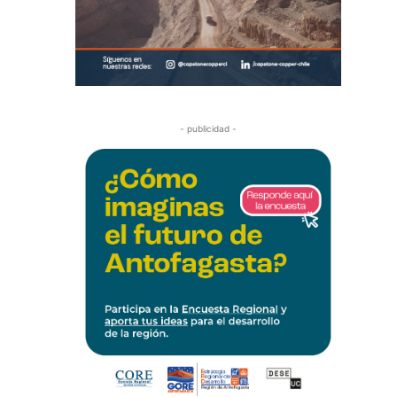
- publicidad -