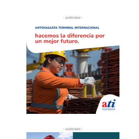
- publicidad -
- publicidad -