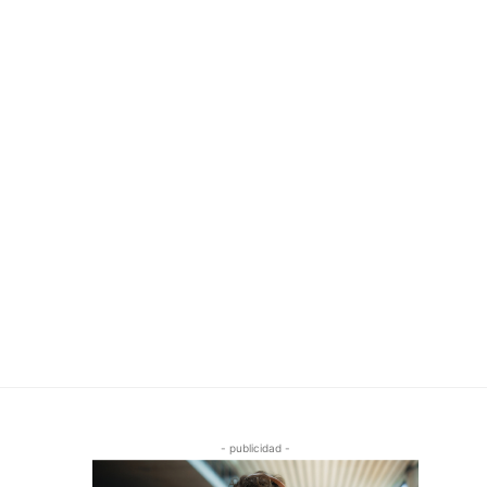
- publicidad -