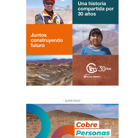
- publicidad -