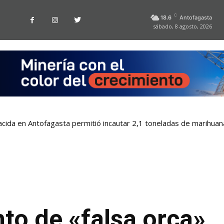
C
18.6
Antofagasta
sábado, 8 agosto, 2026
nacida en Antofagasta permitió incautar 2,1 toneladas de marihuan
to de «falsa orca»