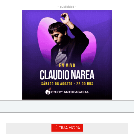
- publicidad -