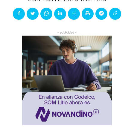
- publicidad -