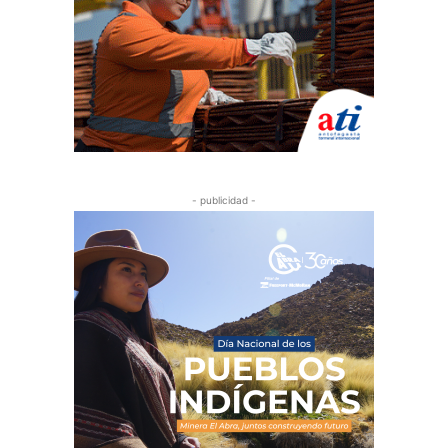
- publicidad -