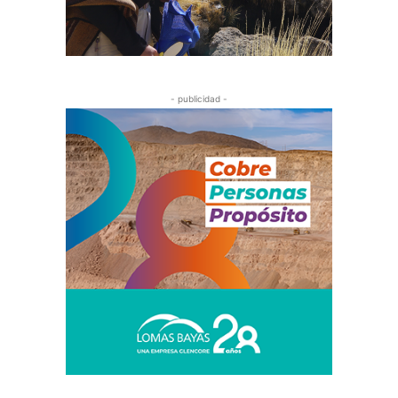
- publicidad -