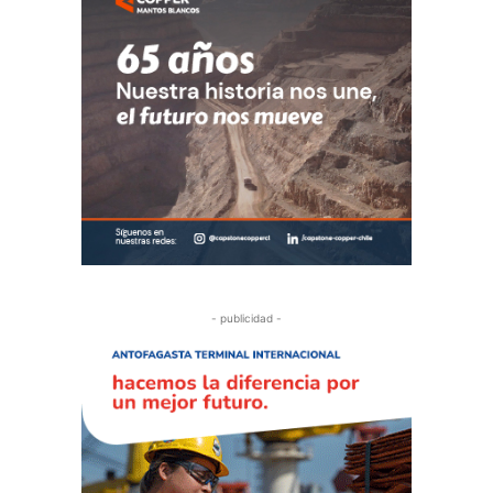
- publicidad -