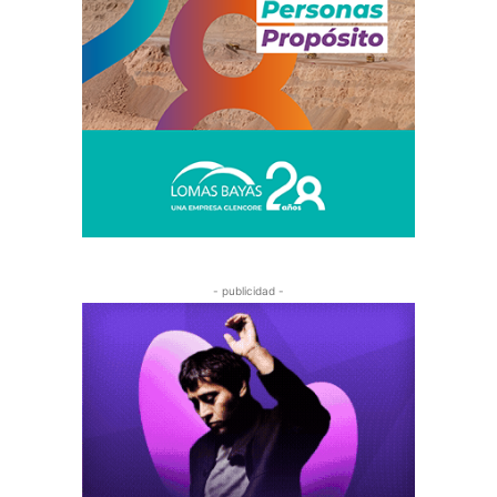
- publicidad -