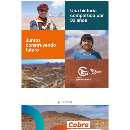
- publicidad -