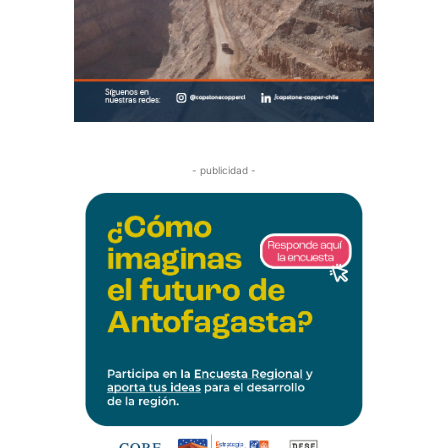
- publicidad -