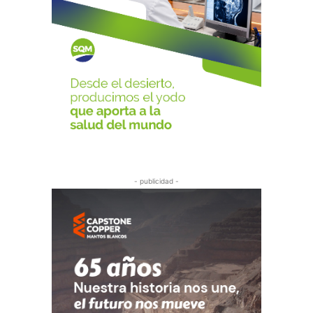
- publicidad -