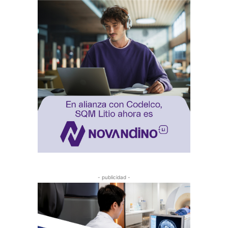
- publicidad -