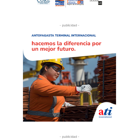
- publicidad -
- publicidad -