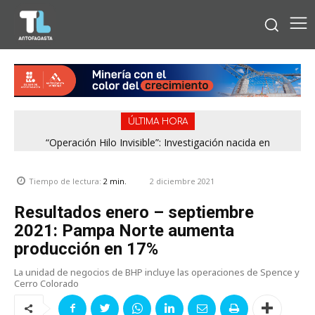
ÚLTIMA HORA
“Operación Hilo Invisible”: Investigación nacida en
Antofagasta permitió incautar 2,1 toneladas de marihuana
en la zona central
2 diciembre 2021
Tiempo de lectura:
2
min.
Resultados enero – septiembre
2021: Pampa Norte aumenta
producción en 17%
La unidad de negocios de BHP incluye las operaciones de Spence y
Cerro Colorado