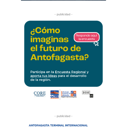
- publicidad -
- publicidad -