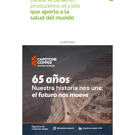
- publicidad -