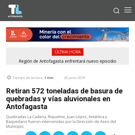
ÚLTIMA HORA
Región de Antofagasta enfrentará nuevo episodio
meteorológico con lluvias, nieve y vientos de hasta 100
km/h
20 junio 2019
Tiempo de lectura:
1
min.
Retiran 572 toneladas de basura de
quebradas y vías aluvionales en
Antofagasta
Quebradas La Cadena, Riquelme, Juan López, Antártica y
Baquedano fueron intervenidas por la Dirección de Aseo del
Municipio.