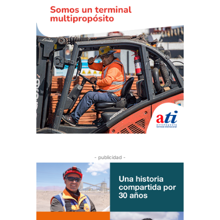
- publicidad -