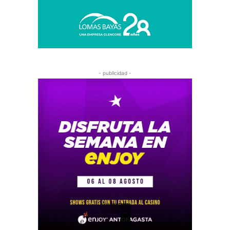
- publicidad -