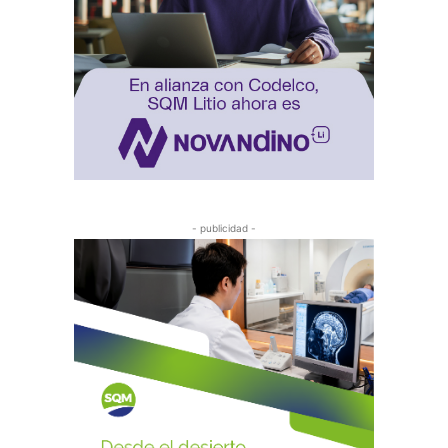
- publicidad -