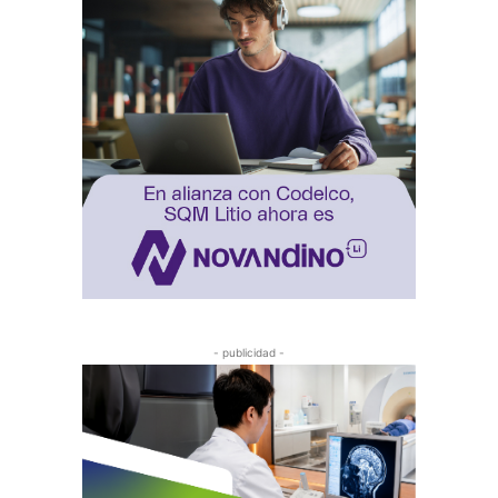
- publicidad -