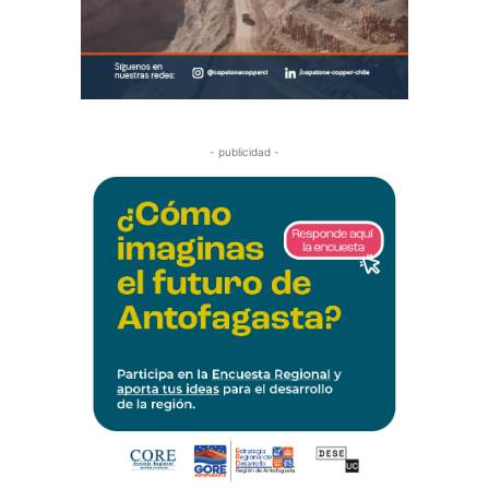
- publicidad -