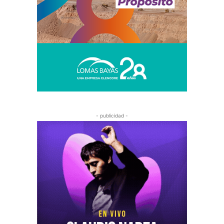
- publicidad -