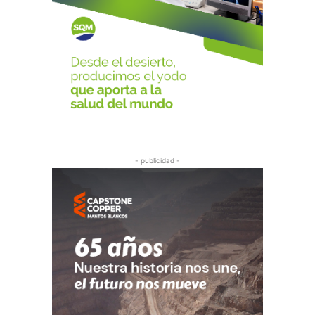
- publicidad -