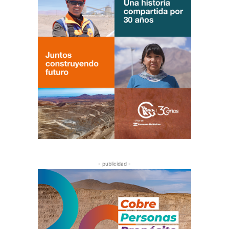
- publicidad -