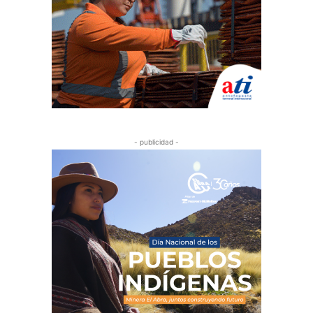
- publicidad -