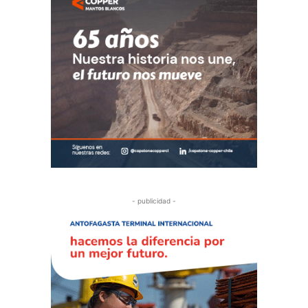
- publicidad -