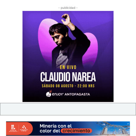
- publicidad -