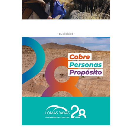
- publicidad -