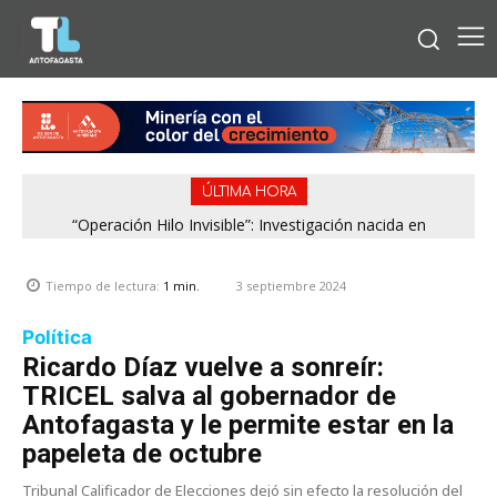
ÚLTIMA HORA
“Operación Hilo Invisible”: Investigación nacida en
Antofagasta permitió incautar 2,1 toneladas de marihuana
en la zona central
3 septiembre 2024
Tiempo de lectura:
1
min.
Política
Ricardo Díaz vuelve a sonreír:
TRICEL salva al gobernador de
Antofagasta y le permite estar en la
papeleta de octubre
Tribunal Calificador de Elecciones dejó sin efecto la resolución del