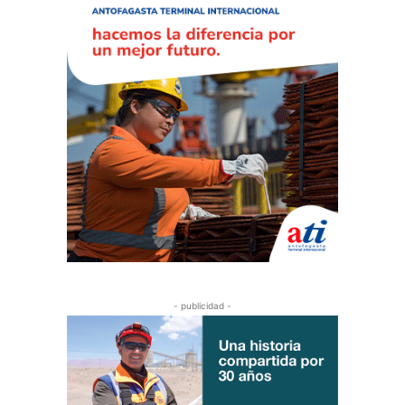
- publicidad -