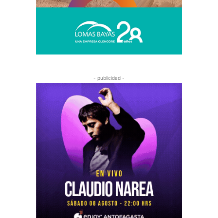
- publicidad -