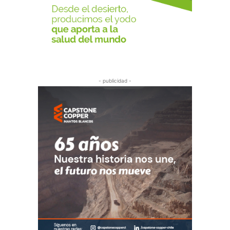
- publicidad -