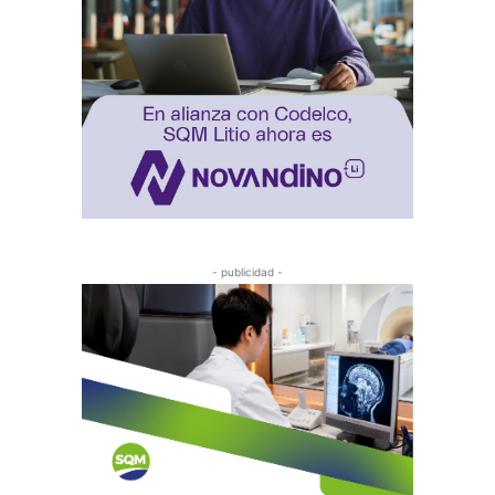
- publicidad -