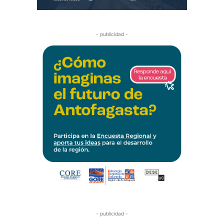
- publicidad -
- publicidad -